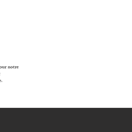
our notre
t
e.