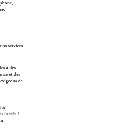
éphone,
ce.
nos services
es à des
ance et des
 exigeons de
our
s l'accès à
in