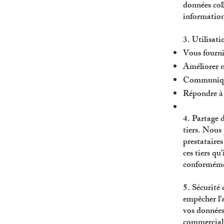
données col
informations
3. Utilisat
Vous fourni
Améliorer no
Communiquer
Répondre à
4. Partage 
tiers. Nous
prestataire
ces tiers qu
conformémen
5. Sécurité
empêcher l'
vos données
commercial 